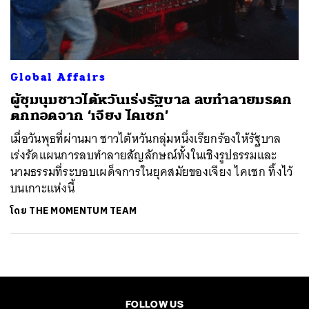
ค้นหา
SHARE
TWEET
LINE
EMAIL
Global Affairs
ผู้ชุมนุมชาวไต้หวันเร่งรัฐบาล ลบทำลายมรดก
ตกทอดจาก ‘เจียง ไคเชก’
เมื่อวันพุธที่ผ่านมา ชาวไต้หวันกลุ่มหนึ่งเรียกร้องให้รัฐบาล
เร่งรัดแผนการลบทำลายสัญลักษณ์ทั้งในเชิงรูปธรรมและ
นามธรรมที่ระบอบเผด็จการในยุคสมัยของเจียง ไคเชก ทิ้งไว้
บนเกาะแห่งนี้
โดย
THE MOMENTUM TEAM
FOLLOW US