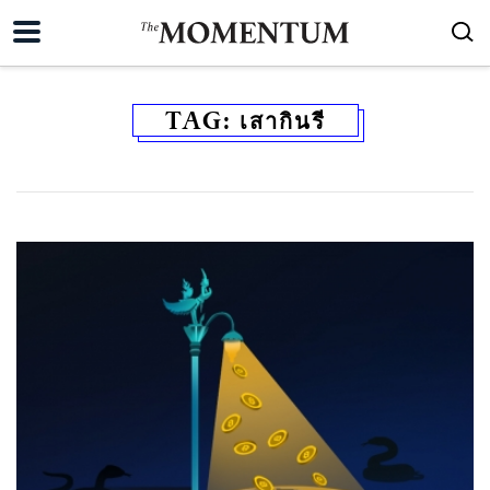
TAG:
เสากินรี