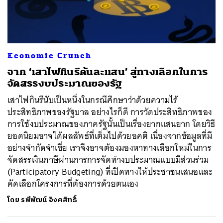
ค้นหา
Economic Crunch
SHARE
TWEET
LINE
EMAIL
จาก ‘เสาไฟกินรีต้นละแสน’ สู่ทางเลือกในการ
จัดสรรงบประมาณของรัฐ
เสาไฟกินรีนับเป็นหนึ่งในกรณีศึกษาว่าด้วยความไร้
ประสิทธิภาพของรัฐบาล อย่างไรก็ดี การวัดประสิทธิภาพของ
การใช้งบประมาณของภาครัฐนั้นเป็นเรื่องยากแสนยาก โดยวิธี
ยอดนิยมอาจได้ผลลัพธ์ที่เต็มไปด้วยอคติ เนื่องจากข้อมูลที่มี
อย่างจำกัดจำเขี่ย เราจึงอาจต้องมองหาทางเลือกใหม่ในการ
จัดสรรเงินภาษีผ่านการการจัดทำงบประมาณแบบมีส่วนร่วม
(Participatory Budgeting) ที่เปิดทางให้ประชาชนเสนอและ
คัดเลือกโครงการที่ต้องการด้วยตนเอง
โดย
รพีพัฒน์ อิงคสิทธิ์