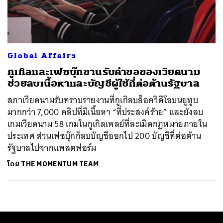
ค้นหา
SHARE
TWEET
LINE
EMAIL
Global Affairs
กูเกิลและเฟซบุ๊กขานรับคำขอของเวียดนาม
ช่วยลบเนื้อหาและบัญชีผู้ใช้ที่ต่อต้านรัฐบาล
สภาเวียดนามรับทราบรายงานที่กูเกิลบล็อควิดีโอบนยูทูบ
มากกว่า 7,000 คลิปที่มีเนื้อหา “ที่ประสงค์ร้าย” และยังลบ
เกมเวียดนาม 58 เกมในกูเกิลเพลย์ที่ละเมิดกฎหมายภายใน
ประเทศ ส่วนเฟซบุ๊กก็ลบบัญชีออกไป 200 บัญชีที่ต่อต้าน
รัฐบาลไปจากแพลตฟอร์ม
โดย
THE MOMENTUM TEAM