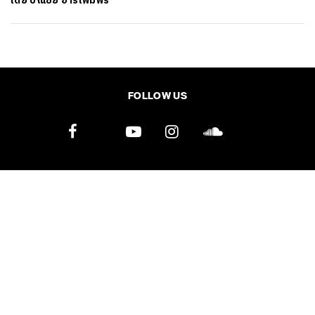
โดย
ปณชัย อารีเพิ่มพร
SHARE
TWEET
LINE
EMAIL
FOLLOW US