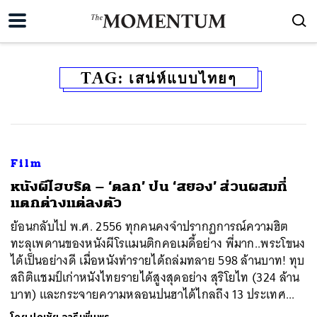
TAG:
เสน่ห์แบบไทยๆ
Film
หนังผีไฮบริด – ‘ตลก’ ปน ‘สยอง’ ส่วนผสมที่
แตกต่างแต่ลงตัว
ย้อนกลับไป พ.ศ. 2556 ทุกคนคงจำปรากฏการณ์ความฮิต
ทะลุเพดานของหนังผีโรแมนติกคอเมดี้อย่าง พี่มาก..พระโขนง
ได้เป็นอย่างดี เมื่อหนังทำรายได้ถล่มทลาย 598 ล้านบาท! ทุบ
สถิติแชมป์เก่าหนังไทยรายได้สูงสุดอย่าง สุริโยไท (324 ล้าน
บาท) และกระจายความหลอนปนฮาได้ไกลถึง 13 ประเทศ...
ค้นหา