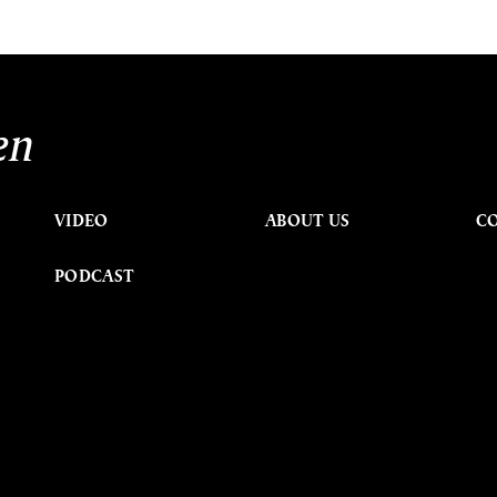
en
VIDEO
ABOUT US
C
PODCAST