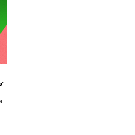
นหา
ม’
SHARE
TWEET
LINE
EMAIL
ือ