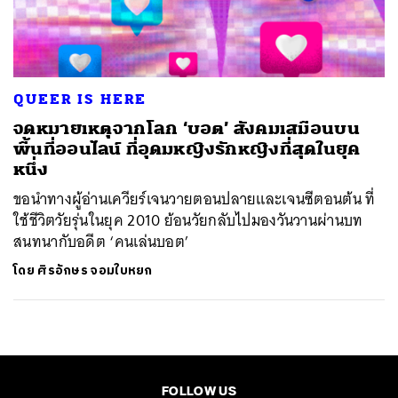
ค้นหา
SHARE
TWEET
LINE
EMAIL
QUEER IS HERE
จดหมายเหตุจากโลก ‘บอต’ สังคมเสมือนบน
พื้นที่ออนไลน์ ที่อุดมหญิงรักหญิงที่สุดในยุค
หนึ่ง
ขอนำทางผู้อ่านเควียร์เจนวายตอนปลายและเจนซีตอนต้น ที่
ใช้ชีวิตวัยรุ่นในยุค 2010 ย้อนวัยกลับไปมองวันวานผ่านบท
สนทนากับอดีต ‘คนเล่นบอต’
โดย
ศิรอักษร จอมใบหยก
FOLLOW US