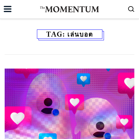
TAG:
เล่นบอต