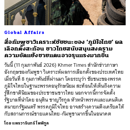
ค้นหา
Global Affairs
SHARE
TWEET
LINE
EMAIL
สื่อกัมพูชาวิเคราะห์ชัยชนะของ ‘ภูมิใจไทย’ ผล
เลือกตั้งสะท้อน ชาวไทยสนับสนุนสงคราม
ความขัดแย้งชายแดนอาจรุนแรงมากขึ้น
วันนี้ (11 กุมภาพันธ์ 2026) Khmer Times สำนักข่าวภาษา
อังกฤษของกัมพูชา วิเคราะห์ผลการเลือกตั้งของประเทศไทย
เมื่อวันที่ 8 กุมภาพันธ์ที่ผ่านมา โดยระบุว่า ชัยชนะของพรรค
ภูมิใจไทยในฐานะพรรคอนุรักษนิยม สะท้อนให้เห็นถึงความ
รู้สึกชาตินิยมของประชาชนชาวไทย นอกจากนี้การจัดตั้ง
รัฐบาลที่นำโดย อนุทิน ชาญวีรกูล หัวหน้าพรรคและแคนดิเด
ตนายกรัฐมนตรี พรรคภูมิใจไทย อาจสร้างความตึงเครียดให้
กับสถานการณ์ชายแดนไทย-กัมพูชามากขึ้นในอนาคต
โดย
แพรวารินทร์ โพพิทูล