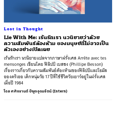
ค้นหา
SHARE
TWEET
LINE
EMAIL
Lost in Thought
Lie With Me: เร้นรักเรา นวนิยายว่าด้วย
ความสัมพันธ์ต้องห้าม ของมนุษย์ที่ไม่อาจเป็น
ตัวเองอย่างเปิดเผย
เร้นรักเรา นวนิยายแปลจากภาษาฝรั่งเศส Arrête avec tes
mensonges เขียนโดย ฟิลิปป์ เบสซง (Phillipe Besson)
เรื่องราวเกี่ยวกับความสัมพันธ์ต้องห้ามของฟิลิปป์และโธมัส
อองดริเออ เด็กหนุ่มวัย 17 ปีที่ใช้ชีวิตวัยเยาว์อยู่ในฝรั่งเศส
เมื่อปี 1984
โดย
ศศิกรานต์ ปัญจอุดมรัตน์ (Intern)