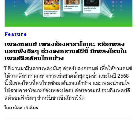
ค้นหา
SHARE
TWEET
LINE
EMAIL
Feature
เพลงแดนซ์ เพลงร้องคาราโอเกะ หรือเพลง
นอนฟังชิลๆ ช่วงสงกรานต์ปีนี้ มีเพลงไหนใน
เพลย์ลิสต์คนไทยบ้าง
ปีที่ผ่านมามีหลายเพลงมันๆ สำหรับสงกรานต์ เพื่อให้ขาแดนซ์
ได้วาดลีลาท่ามกลางการเล่นสาดน้ำสุดชุ่มฉ่ำ และในปี 2568
นี้ มีเพลงไหนที่คนไทยซ้อมเต้นรอแล้วบ้าง และเพลงน่าสนใจ
ให้สายคาราโอเกะร้องเพลงปลดปล่อยอารมณ์ รวมถึงเพลย์ลิ
สต์นอนฟังชิลๆ สำหรับชาวอินโทรเวิร์ต
โดย
ณัชชา วิเชียร