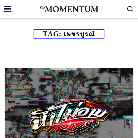
TAG:
เพชรบูรณ์