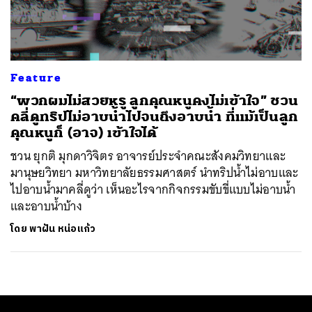
ค้นหา
SHARE
TWEET
LINE
EMAIL
Feature
“พวกผมไม่สวยหรู ลูกคุณหนูคงไม่เข้าใจ” ชวน
คลี่ดูทริปไม่อาบน้ำไปจนถึงอาบน้ำ ที่แม้เป็นลูก
คุณหนูก็ (อาจ) เข้าใจได้
ชวน ยุกติ มุกดาวิจิตร อาจารย์ประจำคณะสังคมวิทยาและ
มานุษยวิทยา มหาวิทยาลัยธรรมศาสตร์ นำทริปน้ำไม่อาบและ
ไปอาบน้ำมาคลี่ดูว่า เห็นอะไรจากกิจกรรมขับขี่แบบไม่อาบน้ำ
และอาบน้ำบ้าง
โดย
พาฝัน หน่อแก้ว