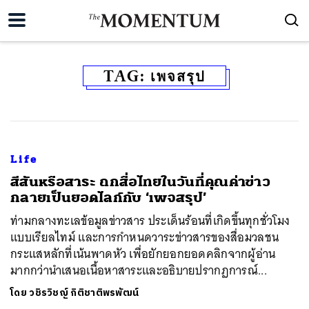
TAG:
เพจสรุป
Life
สีสันหรือสาระ ถกสื่อไทยในวันที่คุณค่าข่าว
กลายเป็นยอดไลก์กับ ‘เพจสรุป’
ท่ามกลางทะเลข้อมูลข่าวสาร ประเด็นร้อนที่เกิดขึ้นทุกชั่วโมง
แบบเรียลไทม์ และการกำหนดวาระข่าวสารของสื่อมวลชน
กระแสหลักที่เน้นพาดหัว เพื่อยักยอกยอดคลิกจากผู้อ่าน
มากกว่านำเสนอเนื้อหาสาระและอธิบายปรากฏการณ์...
โดย
วชิรวิชญ์ กิติชาติพรพัฒน์
ค้นหา