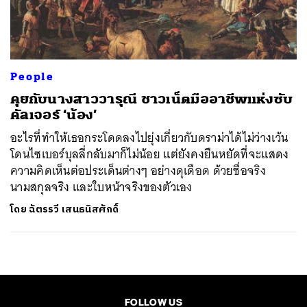
ค้นหา
SHARE
TWEET
LINE
EMAIL
People
คุยกับนางสาววารุณี ชาวเน็ตมืออาชีพแห่งซับ
คัลเจอร์ ‘น้อง’
อะไรที่ทำให้เธอกระโดดลงไปยุ่งเกี่ยวกับดราม่าได้ไม่ว่างเว้น
โดนไซเบอร์บุลลี่กลับมาก็ไม่น้อย แต่ยังคงยืนหยัดที่จะแสดง
ความคิดเห็นต่อประเด็นต่างๆ อย่างดุเดือด ด้วยชื่อจริง
นามสกุลจริง และใบหน้าจริงของตัวเอง
โดย
ฉัตรรวี เสนธนิสศักดิ์
FOLLOW US