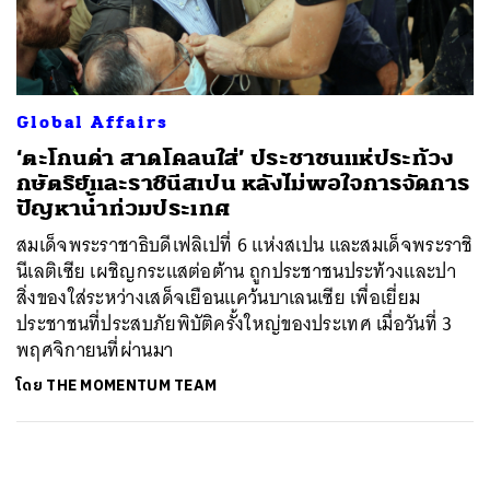
ค้นหา
SHARE
TWEET
LINE
EMAIL
Global Affairs
‘ตะโกนด่า สาดโคลนใส่’ ประชาชนแห่ประท้วง
กษัตริย์และราชินีสเปน หลังไม่พอใจการจัดการ
ปัญหาน้ำท่วมประเทศ
สมเด็จพระราชาธิบดีเฟลิเปที่ 6 แห่งสเปน และสมเด็จพระราชิ
นีเลติเซีย เผชิญกระแสต่อต้าน ถูกประชาชนประท้วงและปา
สิ่งของใส่ระหว่างเสด็จเยือนแคว้นบาเลนเซีย เพื่อเยี่ยม
ประชาชนที่ประสบภัยพิบัติครั้งใหญ่ของประเทศ เมื่อวันที่ 3
พฤศจิกายนที่ผ่านมา
โดย
THE MOMENTUM TEAM