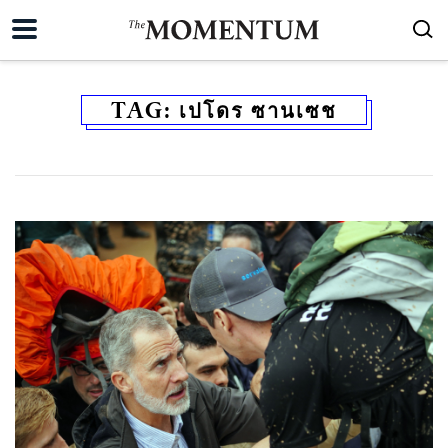
TAG:
เปโดร ซานเซช