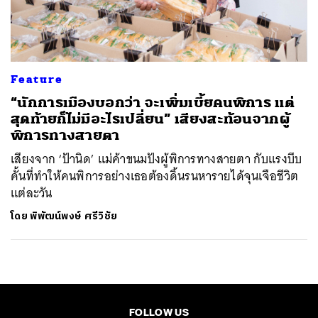
ค้นหา
SHARE
TWEET
LINE
EMAIL
Feature
“นักการเมืองบอกว่า จะเพิ่มเบี้ยคนพิการ แต่
สุดท้ายก็ไม่มีอะไรเปลี่ยน” เสียงสะท้อนจากผู้
พิการทางสายตา
เสียงจาก ‘ป้านิด’ แม่ค้าขนมปังผู้พิการทางสายตา กับแรงบีบ
คั้นที่ทำให้คนพิการอย่างเธอต้องดิ้นรนหารายได้จุนเจือชีวิต
แต่ละวัน
โดย
พิพัฒน์พงษ์ ศรีวิชัย
FOLLOW US