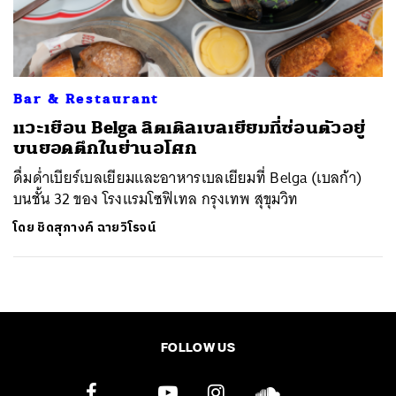
ค้นหา
SHARE
TWEET
LINE
EMAIL
Bar & Restaurant
แวะเยือน Belga ลิตเติลเบลเยียมที่ซ่อนตัวอยู่
บนยอดตึกในย่านอโศก
ดื่มด่ำเบียร์เบลเยียมและอาหารเบลเยียมที่ Belga (เบลก้า)
บนชั้น 32 ของ โรงแรมโซฟิเทล กรุงเทพ สุขุมวิท
โดย
ชิดสุภางค์ ฉายวิโรจน์
FOLLOW US