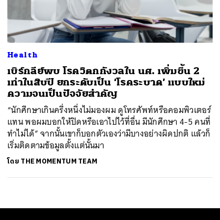
ค้นหา
SHARE
TWEET
LINE
EMAIL
Health
เบิร์กลีย์พบ โรควิตกกังวลใน นศ. เพิ่มขึ้น 2
เท่าในสิบปี ยกระดับเป็น ‘โรคระบาด’ แบบใหม่
ความจนเป็นปัจจัยสำคัญ
“นักศึกษาเกินครึ่งหนึ่งไม่มองผม ดูโทรศัพท์หรือคอมพิวเตอร์
แทน พอผมบอกให้ปิดหรือเอาไปไว้ที่อื่น มีนักศึกษา 4-5 คนที่
ทำไม่ได้” จากนั้นเขาก็บอกตัวเองว่ามีบางอย่างผิดปกติ แล้วก็
เริ่มติดตามข้อมูลตั้งแต่นั้นมา
โดย
THE MOMENTUM TEAM