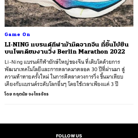
ค้นหา
SHARE
TWEET
LINE
EMAIL
Game On
LI-NING แบรนด์กีฬาม้ามืดจากจีน ที่ขึ้นไปยืน
บนโพเดียมงานวิ่ง Berlin Marathon 2022
Li-Ning แบรนด์กีฬายักษ์ใหญ่ของจีน ที่เติบโตด้วยการ
พัฒนาเทคโนโลยีและการตลาดมาตลอด 30 ปีที่ผ่านมา สู่
ความท้าทายครั้งใหม่ ในการตีตลาดวงการวิ่ง ขึ้นมาเทียบ
เคียงกับแบรนด์ระดับโลกอื่นๆ โดยใช้เวลาเพียงแค่ 3 ปี
โดย
กฤตนัย จงไกรจักร
FOLLOW US