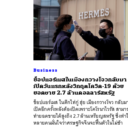
Business
ช็อปแอร์เมสในเมืองกวางโจวกลับมา
เปิดวันแรกหลังวิกฤตโควิด-19 ด้วย
ค้
ยอดขาย 2.7 ล้านดอลลาร์สหรัฐ
ช็อปแอร์เมส ในตึกไท่กู่ ฮุ่ย เมืองกวางโจว กลับม
เปิดอีกครั้งหลังต้องปิดเพราะโคโรนาไวรัส สามา
ทำยอดขายได้สูงถึง 2.7 ล้านเหรียญสหรัฐ ซึ่งทำใ
หลายคนมั่นใจว่าศรษฐกิจจีนจะฟื้นตัวในไม่ช้า