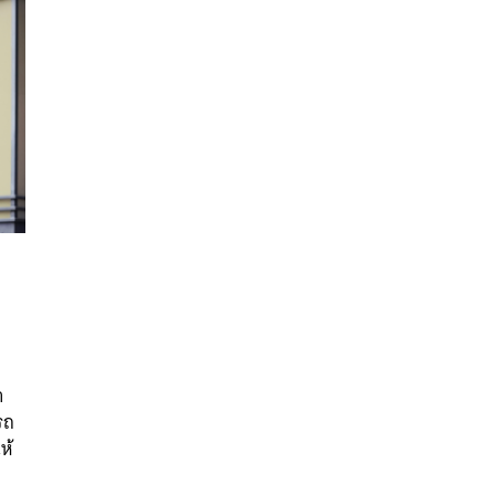
นหา
SHARE
TWEET
LINE
EMAIL
า
รถ
ห้