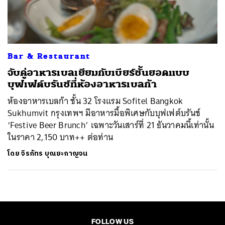
ค้นหา
SHARE
TWEET
LINE
EMAIL
Bar & Restaurant
จับคู่อาหารเบลเยียมกับเบียร์ชั้นยอดแบบ
บุฟเฟต์บรันช์ที่ห้องอาหารเบลก้า
ห้องอาหารเบลก้า ชั้น 32 โรงแรม Sofitel Bangkok
Sukhumvit กรุงเทพฯ มีอาหารมื้อพิเศษกับบุฟเฟต์บรันช์
‘Festive Beer Brunch’ เฉพาะวันเสาร์ที่ 21 ธันวาคมนี้เท่านั้น
ในราคา 2,150 บาท++ ต่อท่าน
โดย
จิรภัทร บุณยะกาญจน
FOLLOW US