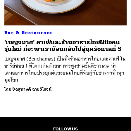
ค้นหา
SHARE
TWEET
LINE
EMAIL
Bar & Restaurant
‘เบญจมาศ’ คาเฟ่และร้านอาหารไทยฝีมือคน
รุ่นใหม่ ที่จะพาเราย้อนกลับไปสู่ยุครัชกาลที่ 5
เบญจมาศ (Benchamas) เป็นทั้งร้านอาหารไทยและคาเฟ่ ใน
อารีย์ซอย 1 ที่โดดเด่นด้วยอาคารสูงสามชั้นสีขาวนวล นำ
เสนออาหารไทยประยุกต์และขนมไทยที่จับคู่กับชาจากทั่วทุก
มุมโลก
โดย
ชิดสุภางค์ ฉายวิโรจน์
FOLLOW US