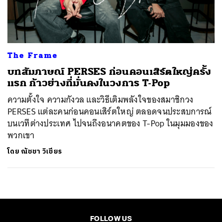
ค้นหา
SHARE
TWEET
LINE
EMAIL
The Frame
บทสัมภาษณ์ PERSES ก่อนคอนเสิร์ตใหญ่ครั้ง
แรก ก้าวย่างที่มั่นคงในวงการ T-Pop
ความตั้งใจ ความกังวล และวิธีเติมพลังใจของสมาชิกวง
PERSES แต่ละคนก่อนคอนเสิร์ตใหญ่ ตลอดจนประสบการณ์
บนเวทีต่างประเทศ ไปจนถึงอนาคตของ T-Pop ในมุมมองของ
พวกเขา
โดย
ณัชชา วิเชียร
FOLLOW US