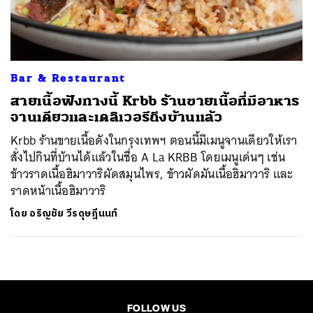
ค้นหา
SHARE
TWEET
LINE
EMAIL
Bar & Restaurant
สายเนื้อฟังทางนี้ Krbb ร้านขายเนื้อที่มีอาหาร
จานเดียวและเดลิเวอรีถึงบ้านแล้ว
Krbb ร้านขายเนื้อดังในกรุงเทพฯ ตอนนี้มีเมนูจานเดียวให้เรา
สั่งไปกินที่บ้านได้แล้วในชื่อ A La KRBB โดยเมนูเด่นๆ เช่น
ข้าวราดเนื้อฮิมาวาริผัดสมุนไพร, ข้าวผัดมันเนื้อฮิมาวาริ และ
ราดหน้าเนื้อฮิมาวาริ
โดย
อริญชัย วีรดุษฎีนนท์
FOLLOW US