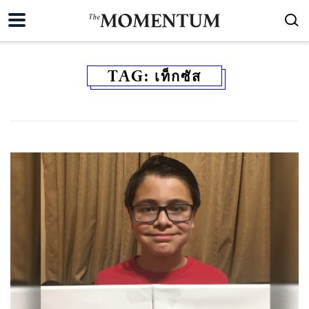
TAG:
เท็กซัส