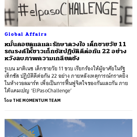
Global Affairs
หมั่นคอยดูแลและรักษาดวงใจ เด็กชายวัย 11
รณรงค์ให้ชาวเท็กซัสปฏิบัติดีต่อกัน 22 อย่าง
หวังลบภาพความเกลียดชัง
รูเบน มาติเนซ เด็กชายวัย 11 ขวบ เรียกร้องให้ผู้อาศัยในรัฐ
เท็กซัส ปฏิบัติดีต่อกัน 22 อย่าง ภายหลังเหตุการณ์กราดยิง
ในห้างวอลมาร์ท เพื่อเป็นการฟื้นฟูจิตใจของกันและกัน ภาย
ใต้แคมเปญ ‘ElPasoChallenge’
โดย
THE MOMENTUM TEAM
ค้นหา
SHARE
TWEET
LINE
EMAIL