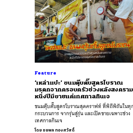
Feature
ค้
‘เหล่าแปะ’ ขนมตุ๊บตั๊บสูตรโบราณ
มรดกจากครอบครัวช่วงหลังสงครา
หนึ่งปีมีขายแค่เทศกาลกินเจ
ขนมตุ๊บตั๊บสูตรโบราณสุดคราฟท์ ที่พิถีพิถันในทุ
กระบวนการ จากรุ่นสู่รุ่น และเปิดขายเฉพาะช่วง
เทศกาลกินเจ
โดย
ชยพล ทองสวัสดิ์