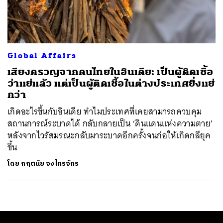
ค้นหา
SHARE
TWEET
LINE
EMAIL
Global Affairs
เสียงครวญจากคนไทยในอินเดีย: เป็นผู้ติดเชื้อ
ว่าแย่แล้ว แต่เป็นผู้ติดเชื้อในต่างประเทศยิ่งแย่
กว่า
เกิดอะไรขึ้นกับอินเดีย ทำไมประเทศที่เคยสามารถควบคุม
สถานการณ์ระบาดได้ กลับกลายเป็น ‘ดินแดนแห่งความตาย’
หลังจากไวรัสมรณะกลับมาระบาดอีกครั้งจนก่อให้เกิดกลียุค
ขึ้น
โดย
กฤตนัย จงไกรจักร