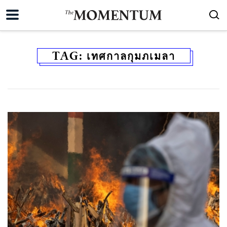
TAG:
เทศกาลกุมภเมลา