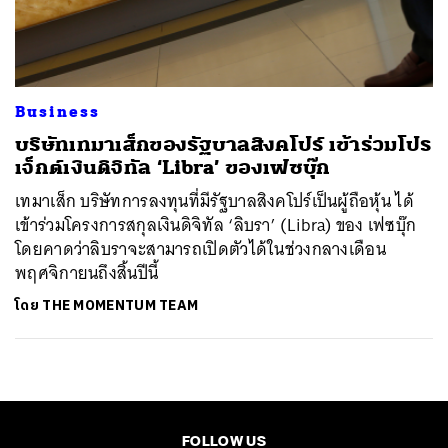
ค้นหา
SHARE
TWEET
LINE
EMAIL
Business
บริษัทเทมาเส็กของรัฐบาลสิงคโปร์ เข้าร่วมโปร
เจ็กต์เงินดิจิทัล ‘Libra’ ของเฟซบุ๊ก
เทมาเส็ก บริษัทการลงทุนที่มีรัฐบาลสิงคโปร์เป็นผู้ถือหุ้น ได้
เข้าร่วมโครงการสกุลเงินดิจิทัล ‘ลิบรา’ (Libra) ของ เฟซบุ๊ก
โดยคาดว่าลิบราจะสามารถเปิดตัวได้ในช่วงกลางเดือน
พฤศจิกายนถึงสิ้นปีนี้
โดย
THE MOMENTUM TEAM
FOLLOW US