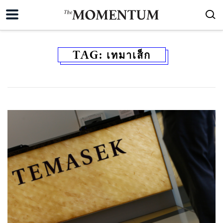
TAG:
เทมาเส็ก