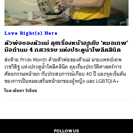
ค้นหา
SHARE
TWEET
LINE
EMAIL
Love Right(s) Here
ตัวพ่อของตัวแม่ คุยเรื่องหน้าอกกับ ‘หมอเทพ’
มือทำนม 4 ทศวรรษ แห่งประตูน้ำโพลีคลินิค
ส่งท้าย Pride Month ด้วยตัวพ่อของตัวแม่ นายแพทย์เทพ
เวชวิสิฐ แห่งประตูน้ำโพลีคลินิค คุยเรื่องประวัติศาสตร์การ
ศัลยกรรมหน้าอก กับประสบการณ์เกือบ 40 ปี และจุดเริ่มต้น
ของการเป็นหมอเสริมหน้าอกของผู้หญิง และ LGBTQIA+
โดย
ณัชชา วิเชียร
FOLLOW US