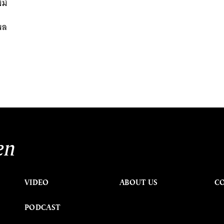
มี
งพล
en
VIDEO
ABOUT US
C
PODCAST