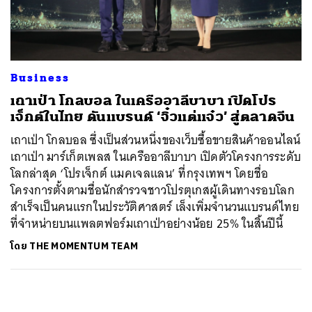
ค้นหา
SHARE
TWEET
LINE
EMAIL
Business
เถาเป่า โกลบอล ในเครืออาลีบาบา เปิดโปร
เจ็กต์ในไทย ดันแบรนด์ ‘จิ๋วแต่แจ๋ว’ สู่ตลาดจีน
เถาเป่า โกลบอล ซึ่งเป็นส่วนหนึ่งของเว็บซื้อขายสินค้าออนไลน์
เถาเป่า มาร์เก็ตเพลส ในเครืออาลีบาบา เปิดตัวโครงการระดับ
โลกล่าสุด ‘โปรเจ็กต์ แมคเจลแลน’ ที่กรุงเทพฯ โดยชื่อ
โครงการตั้งตามชื่อนักสำรวจชาวโปรตุเกสผู้เดินทางรอบโลก
สำเร็จเป็นคนแรกในประวัติศาสตร์ เล็งเพิ่มจำนวนแบรนด์ไทย
ที่จำหน่ายบนแพลตฟอร์มเถาเป่าอย่างน้อย 25% ในสิ้นปีนี้
โดย
THE MOMENTUM TEAM