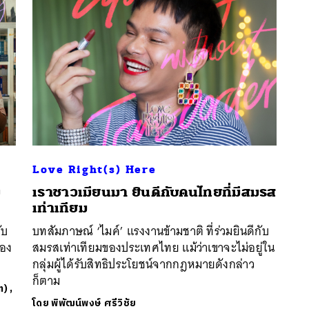
Love Right(s) Here
ข
เราชาวเมียนมา ยินดีกับคนไทยที่มีสมรส
นหา
เท่าเทียม
SHARE
TWEET
LINE
EMAIL
ับ
บทสัมภาษณ์ ‘ไมค์’ แรงงานข้ามชาติ ที่ร่วมยินดีกับ
ือง
สมรสเท่าเทียมของประเทศไทย แม้ว่าเขาจะไม่อยู่ใน
กลุ่มผู้ได้รับสิทธิประโยชน์จากกฎหมายดังกล่าว
ก็ตาม
n)
,
โดย
พิพัฒน์พงษ์ ศรีวิชัย