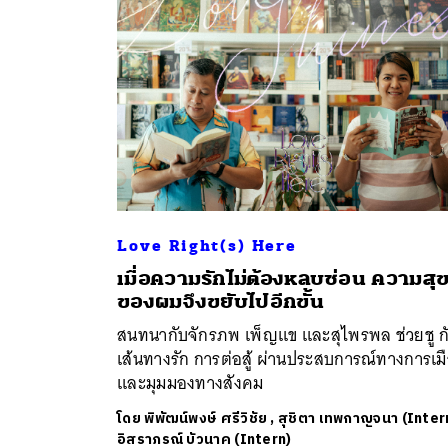
Love Right(s) Here
เมื่อความรักไม่ต้องหลบซ่อน ความสุ
ค้
ของผมจึงขยับไปอีกขั้น
สนทนากับจักรภพ เพ็ญแข และสุไพรพล ช่วยชู ก
เส้นทางรัก การต่อสู้ ผ่านประสบการณ์ทางการเม
และมุมมองทางสังคม
โดย
พิพัฒน์พงษ์ ศรีวิชัย
,
สุชิตา เทพกาญจนา (Inter
อิสราภรณ์ บัวนาค (Intern)