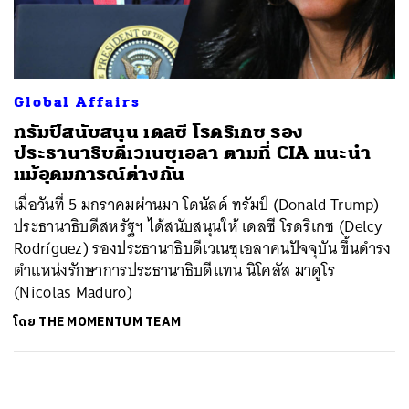
ค้นหา
SHARE
TWEET
LINE
EMAIL
Global Affairs
ทรัมป์สนับสนุน เดลซี โรดริเกซ รอง
ประธานาธิบดีเวเนซุเอลา ตามที่ CIA แนะนำ
แม้อุดมการณ์ต่างกัน
เมื่อวันที่ 5 มกราคมผ่านมา โดนัลด์ ทรัมป์ (Donald Trump)
ประธานาธิบดีสหรัฐฯ ได้สนับสนุนให้ เดลซี โรดริเกซ (Delcy
Rodríguez) รองประธานาธิบดีเวเนซุเอลาคนปัจจุบัน ขึ้นดำรง
ตำแหน่งรักษาการประธานาธิบดีแทน นิโคลัส มาดูโร
(Nicolas Maduro)
โดย
THE MOMENTUM TEAM