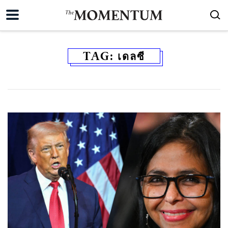
TAG:
เดลซี