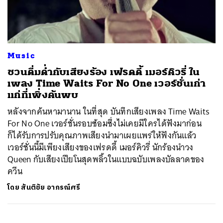
ค้นหา
Music
SHARE
TWEET
LINE
EMAIL
ชวนดื่มด่ำกับเสียงร้อง เฟรดดี้ เมอร์คิวรี่ ใน
เพลง Time Waits For No One เวอร์ชั่นเก่า
แก่ที่เพิ่งค้นพบ
หลังจากค้นหามานาน ในที่สุด บันทึกเสียงเพลง Time Waits
For No One เวอร์ชั่นรอบซ้อมซึ่งไม่เคยมีใครได้ฟังมาก่อน
ก็ได้รับการปรับคุณภาพเสียงนำมาเผยแพร่ให้ฟังกันแล้ว
เวอร์ชั่นนี้มีเพียงเสียงของเฟรดดี้ เมอร์คิวรี่ นักร้องนำวง
Queen กับเสียงเปียโนสุดพลิ้วในแบบฉบับเพลงบัลลาดของ
ควีน
โดย
สันติชัย อาภรณ์ศรี