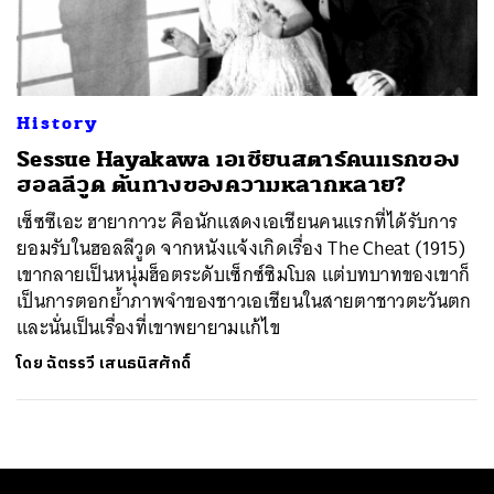
ค้นหา
SHARE
TWEET
LINE
EMAIL
History
Sessue Hayakawa เอเชียนสตาร์คนแรกของ
ฮอลลีวูด ต้นทางของความหลากหลาย?
เซ็ซซึเอะ ฮายากาวะ คือนักแสดงเอเชียนคนแรกที่ได้รับการ
ยอมรับในฮอลลีวูด จากหนังแจ้งเกิดเรื่อง The Cheat (1915)
เขากลายเป็นหนุ่มฮ็อตระดับเซ็กซ์ซิมโบล แต่บทบาทของเขาก็
เป็นการตอกย้ำภาพจำของชาวเอเชียนในสายตาชาวตะวันตก
และนั่นเป็นเรื่องที่เขาพยายามแก้ไข
โดย
ฉัตรรวี เสนธนิสศักดิ์