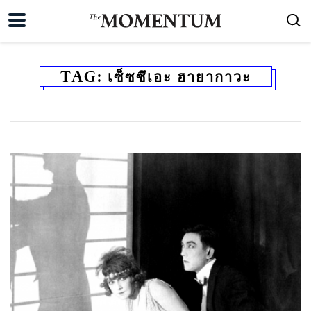
TAG:
เซ็ซซึเอะ ฮายากาวะ