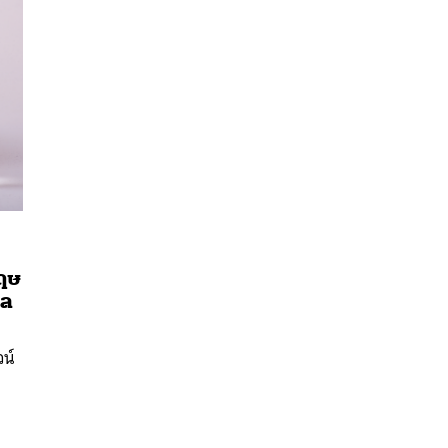
กฤษ
าล
นหา
SHARE
TWEET
LINE
EMAIL
น์
ว