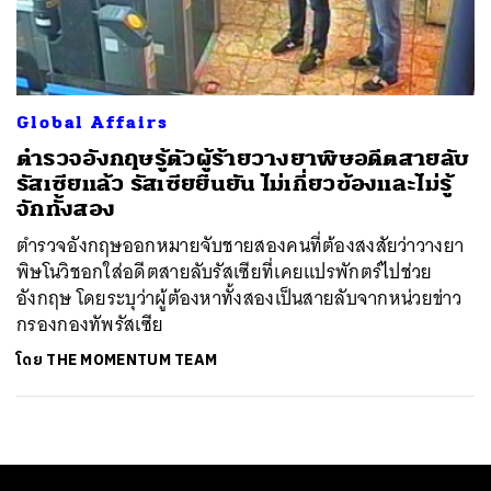
ค้นหา
SHARE
TWEET
LINE
EMAIL
Global Affairs
ตำรวจอังกฤษรู้ตัวผู้ร้ายวางยาพิษอดีตสายลับ
รัสเซียแล้ว รัสเซียยืนยัน ไม่เกี่ยวข้องและไม่รู้
จักทั้งสอง
ตำรวจอังกฤษออกหมายจับชายสองคนที่ต้องสงสัยว่าวางยา
พิษโนวิชอกใส่อดีตสายลับรัสเซียที่เคยแปรพักตร์ไปช่วย
อังกฤษ โดยระบุว่าผู้ต้องหาทั้งสองเป็นสายลับจากหน่วยข่าว
กรองกองทัพรัสเซีย
โดย
THE MOMENTUM TEAM