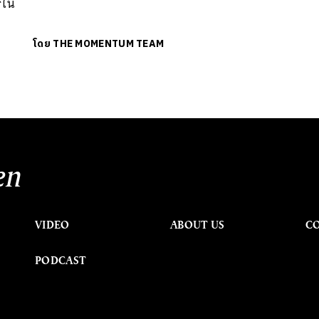
รใน
โดย
THE MOMENTUM TEAM
en
VIDEO
ABOUT US
C
PODCAST