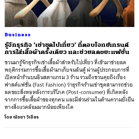
ค้นหา
Business
SHARE
TWEET
LINE
EMAIL
รู้จักธุรกิจ ‘เช่าชุดไปเที่ยว’ ที่ตอบโจทย์เทรนด์
การใส่เสื้อผ้าครั้งเดียว และช่วยลดขยะแฟชั่น
ชวนมารู้จักธุรกิจเช่าเสื้อผ้าสำหรับไปเที่ยว ที่เข้ามาช่วยลด
พฤติกรรมการซื้อเสื้อผ้ามาเก็บจนล้นตู้ ผ่านผู้ประกอบการที่
เปิดหน้าร้านบนอินสตาแกรม 3 ร้าน รวมถึงชวนคุยถึงเรื่อง
ฟาสต์แฟชั่น (Fast Fashion) ว่าธุรกิจร้านเช่าชุดสามารถช่วย
ลดขยะสิ่งทอหลังการบริโภค (Post-consumer) ที่เกิดหลัง
จากการซื้อเสื้อผ้าของทุกคน และมีส่วนร่วมในด้านความยั่งยืน
ทางสิ่งแวดล้อมมากน้อยเพียงใด
โดย
ณัชชา วิเชียร