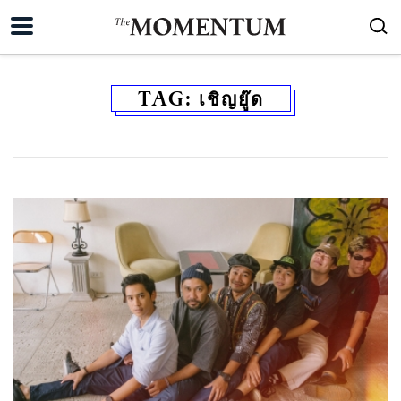
TAG:
เชิญยู๊ด