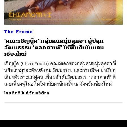
ค้นหา
SHARE
TWEET
LINE
EMAIL
The Frame
‘คณะเชิญยู๊ด’ กลุ่มคนหนุ่มสุดฮา ผู้ปลุก
วัฒนธรรม ‘ตลกคาเฟ่’ ให้ฟื้นคืนในแดน
เชียงใหม่
เชิญยู๊ด (ChernYouth) คณะตลกของกลุ่มคนหนุ่มสุดฮา ที่
หยิบเอามุขสะท้อนสังคม วัฒนธรรม และการเมือง มาเรียก
เสียงหัวเราะแก่ผู้คน เพื่อผลักดันวัฒนธรรม ‘ตลกคาเฟ่’ ที่
เคยเฟื่องฟูในอดีตให้กลับมาอีกครั้ง ณ จังหวัดเชียงใหม่
โดย
กิตตินันท์ วัฒนธิติกุล