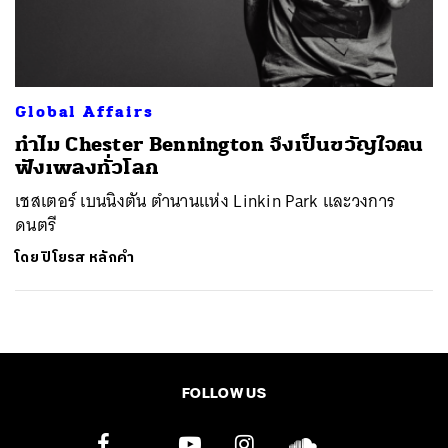
ค้นหา
SHARE
TWEET
LINE
EMAIL
Global Affairs
ทำไม Chester Bennington จึงเป็นขวัญใจคน
ฟังเพลงทั่วโลก
เชสเตอร์ เบนนิงตัน ตำนานแห่ง ​Linkin Park​ และวงการ
ดนตรี
โดย
ปิโยรส หลักคำ
FOLLOW US