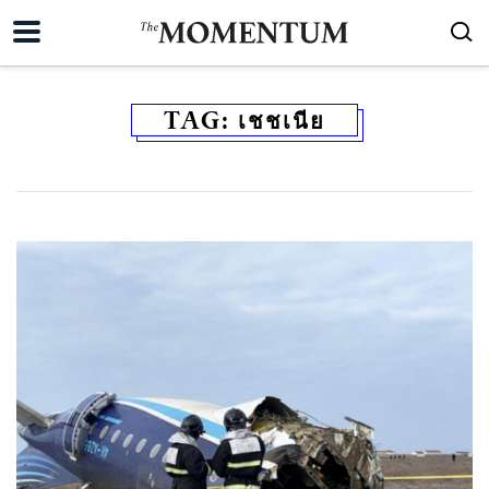
TAG:
เชชเนีย