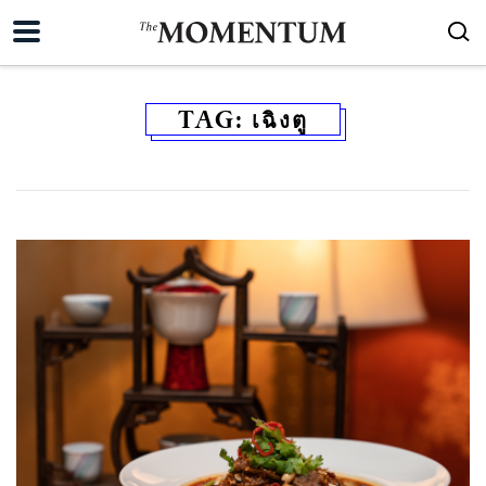
TAG:
เฉิงตู