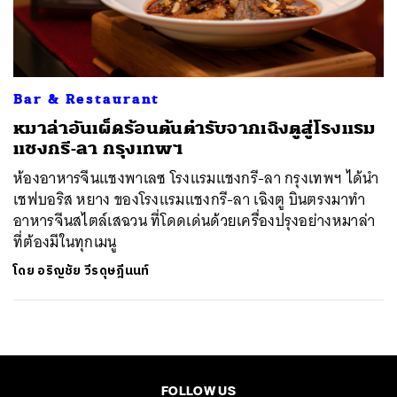
ค้นหา
SHARE
TWEET
LINE
EMAIL
Bar & Restaurant
หมาล่าอันเผ็ดร้อนต้นตำรับจากเฉิงตูสู่โรงแรม
แชงกรี-ลา กรุงเทพฯ
ห้องอาหารจีนแชงพาเลซ โรงแรมแชงกรี-ลา กรุงเทพฯ ได้นำ
เชฟบอริส หยาง ของโรงแรมแชงกรี-ลา เฉิงตู บินตรงมาทำ
อาหารจีนสไตล์เสฉวน ที่โดดเด่นด้วยเครื่องปรุงอย่างหมาล่า
ที่ต้องมีในทุกเมนู
โดย
อริญชัย วีรดุษฎีนนท์
FOLLOW US