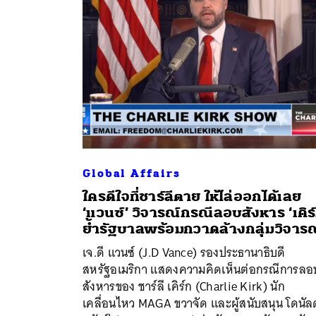
Global Affairs
ใครดีใจที่ชาร์ลีตาย ให้ไล่ออกได้เลย
‘แวนซ์’ วิจารณ์กรณีลอบสังหาร ‘เคิร
ย้ำรัฐบาลพร้อมกวาดล้างกลุ่มวิจารณ
เจ.ดี แวนซ์ (J.D Vance) รองประธานาธิบดี
ค้
สหรัฐอเมริกา แสดงความคิดเห็นต่อกรณีการลอ
สังหารของ ชาร์ลี เคิร์ก (Charlie Kirk) นัก
เคลื่อนไหว MAGA ขวาจัด และผู้สนับสนุน โดนัลด