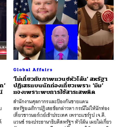
Global Affairs
‘ไม่เกี่ยวกับภาพแวนซ์หัวโล้น’ สหรัฐฯ
์ก’
ปฏิเสธแบนนักท่องเที่ยวเพราะ ‘มีม’
์
แจงเพราะพบการใช้สารเสพติด
สำนักงานศุลกากรและป้องกันชายแดน
นหา
บ
สหรัฐอเมริกาปฏิเสธข้อกล่าวหา กรณีไม่ให้นักท่อง
SHARE
TWEET
LINE
EMAIL
เที่ยวชาวนอร์เวย์เข้าประเทศ เพราะแชร์รูป เจ.ดี.
์
แวนซ์ รองประธานาธิบดีสหรัฐฯ หัวโล้น เผยไม่เกี่ยว