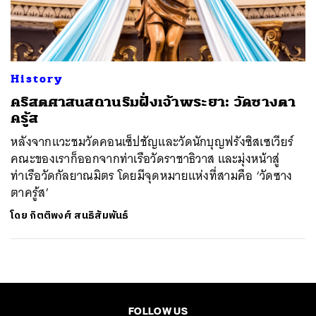
ค้นหา
SHARE
TWEET
LINE
EMAIL
History
คริสตศาสนสถานริมฝั่งเจ้าพระยา: วัดซางตา
ครู้ส
หลังจากแวะชมวัดคอนเซ็ปชัญและวัดนักบุญฟรังซิสเซเวียร์
คณะของเราก็ออกจากท่าเรือวัดราชาธิวาส และมุ่งหน้าสู่
ท่าเรือวัดกัลยาณมิตร โดยมีจุดหมายแห่งที่สามคือ ‘วัดซาง
ตาครู้ส’
โดย
กิตติพงศ์ สนธิสัมพันธ์
FOLLOW US