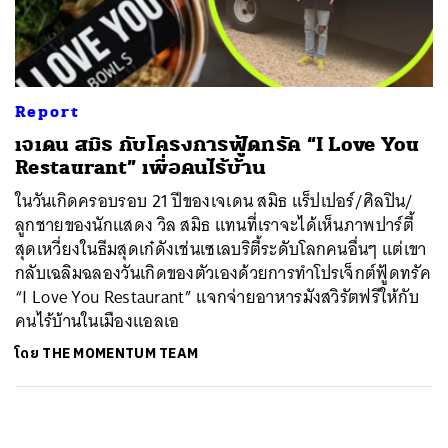
ค้นหา
SHARE
TWEET
LINE
EMAIL
Report
เจเดน สมิธ กับโครงการฟู้ดทรัค “I Love You
Restaurant” เพื่อคนไร้บ้าน
ในวันเกิดครอบรอบ 21 ปีของเจเดน สมิธ แร็ปเปอร์/ศิลปิน/
ลูกชายของนักแสดง วิล สมิธ แทนที่เราจะได้เห็นภาพปาร์ตี้
สุดเหวี่ยงในธีมสุดเก๋ดังเช่นเซเลบริตี้ระดับโลกคนอื่นๆ แต่เขา
กลับเฉลิมฉลองวันเกิดของตัวเองด้วยการทำโปรเจ็กต์ฟู้ดทรัค
“I Love You Restaurant” แจกจ่ายอาหารมังสวิรัตฟรีให้กับ
คนไร้บ้านในเมืองแอลเอ
โดย
THE MOMENTUM TEAM