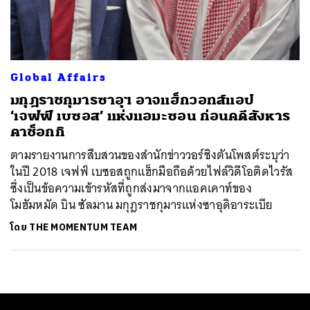
ค้นหา
SHARE
TWEET
LINE
EMAIL
Global Affairs
มกุฎราชกุมารซาอุฯ อาจแฮ็กวอทส์แอป
‘เจฟฟ์ เบซอส’ แห่งแอมะซอน ก่อนคดีสังหาร
คาช็อกกิ
ตามรายงานการสืบสวนของสำนักข่าววอร์ชิงตันโพสต์ระบุว่า
ในปี 2018 เจฟฟ์ เบซอสถูกแฮ็กมือถือด้วยไฟล์วิดีโอติดไวรัส
ซึ่งเป็นข้อความเข้ารหัสที่ถูกส่งมาจากแอคเคาท์ของ
โมฮัมหมัด บิน ซัลมาน มกุฎราชกุมารแห่งซาอุดิอาระเบีย
โดย
THE MOMENTUM TEAM