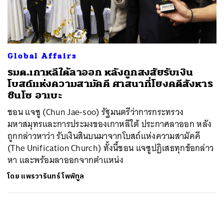
ค้นหา
SHARE
TWEET
LINE
EMAIL
Global Affairs
รมต.เกาหลีใต้ลาออก หลังถูกสงสัยรับเงิน
โบสถ์แห่งความสามัคคี ศาสนาที่โยงคดีสังหาร
ชินโซ อาเบะ
ชอน แจซู (Chun Jae-soo) รัฐมนตรีว่าการกระทรวง
มหาสมุทรและการประมงของเกาหลีใต้ ประกาศลาออก หลัง
ถูกกล่าวหาว่า รับเงินสินบนมาจากโบสถ์แห่งความสามัคคี
(The Unification Church) ทั้งนี้ชอน แจซูปฏิเสธทุกข้อกล่าว
หา และพร้อมลาออกจากตำแหน่ง
โดย
แพรวารินทร์ โพพิทูล