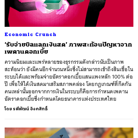
Economic Crunch
‘รับจ่ายบิลแลกเงินสด’ ภาพสะท้อนปัญหาจาก
เพดานดอกเบี้ย
ความนิยมและแพร่หลายของธุรกรรมดังกล่าวนับเป็นภาพ
สะท้อนว่า ยังมีคนอีกจำนวนหนึ่งซึ่งไม่สามารถเข้าถึงสินเชื่อใน
ระบบได้และพร้อมจ่ายอัตราดอกเบี้ยแสนแพงหลัก 100% ต่อ
ปี เพื่อให้ได้เงินสดมาเสริมสภาพคล่อง โดยกฎเกณฑ์ที่กีดกัน
คนเหล่านั้นออกจากการเงินในระบบก็คือการกำหนดเพดาน
อัตราดอกเบี้ยซึ่งกำหนดโดยธนาคารแห่งประเทศไทย
โดย
รพีพัฒน์ อิงคสิทธิ์
ค้นหา
SHARE
TWEET
LINE
EMAIL