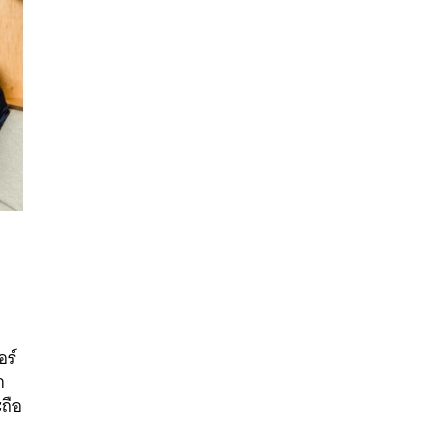
นหา
SHARE
TWEET
LINE
EMAIL
อร์
ก
ะถือ