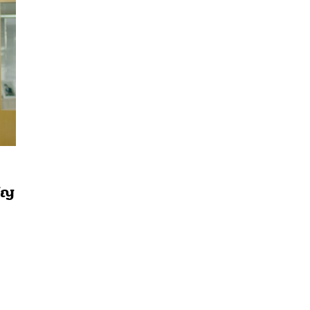
เปญ
นหา
SHARE
TWEET
LINE
EMAIL
า