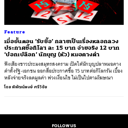
ค้นหา
SHARE
TWEET
LINE
EMAIL
Feature
เมื่อขั้นตอน ‘รับซื้อ’ กลายเป็นเรื่องหลอกลวง
ประกาศซื้อกิโลฯ ละ 15 บาท จ่ายจริง 12 บาท
‘ปอกเปลือก’ นักบุญ (หัว) หมอคางดำ
ฟังเสียงชาวประมงสมุทรสงคราม เปิดไต๋นักบุญปลาหมอคาง
ดำทั้งรัฐ-เอกชน ออกสื่อประกาศซื้อ 15 บาทต่อกิโลกรัม เบื้อง
หลังจ่ายจริงลดมูลค่า พ่วงเงื่อนไข ไม่เป็นไปตามโฆษณา
โดย
พิพัฒน์พงษ์ ศรีวิชัย
FOLLOW US